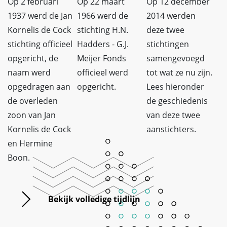
Op 2 februari
Op 22 maart
Op 12 december
1937 werd de Jan
1966 werd de
2014 werden
Kornelis de Cock
stichting H.N.
deze twee
stichting officieel
Hadders - G.J.
stichtingen
opgericht, de
Meijer Fonds
samengevoegd
naam werd
officieel werd
tot wat ze nu zijn.
opgedragen aan
opgericht.
Lees hieronder
de overleden
de geschiedenis
zoon van Jan
van deze twee
Kornelis de Cock
aanstichters.
en Hermine
Boon.
Bekijk volledige tijdlijn