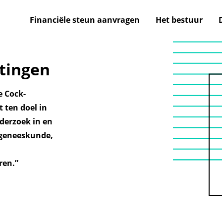
Financiële steun aanvragen
Het bestuur
tingen
e Cock-
t ten doel in
derzoek in en
 geneeskunde,
ren.”